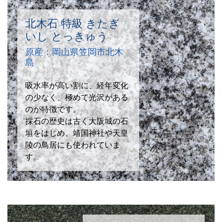
北木石 特級 きたぎ
いし とっきゅう
原産：岡山県笠岡市北木
島
吸水率が高い割に、経年変化
の少なく、極めて光沢がある
のが特徴です。
採石の歴史は古く大阪城の石
垣をはじめ、靖国神社や天皇
陵の鳥居にも使われていま
す。