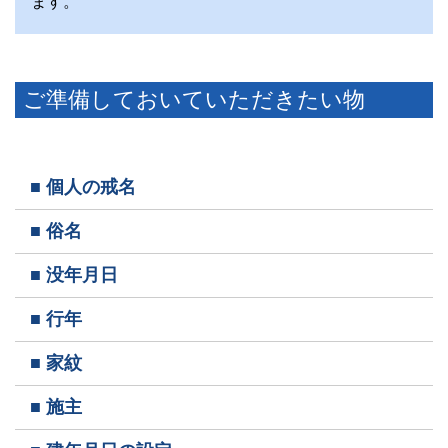
ます。
ご準備しておいていただきたい物
■ 個人の戒名
■ 俗名
■ 没年月日
■ 行年
■ 家紋
■ 施主