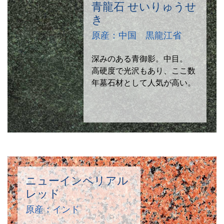
青龍石 せいりゅうせ
き
原産：中国 黒龍江省
深みのある青御影。中目。
高硬度で光沢もあり、ここ数
年墓石材として人気が高い。
ニューインペリアル
レッド
原産：インド