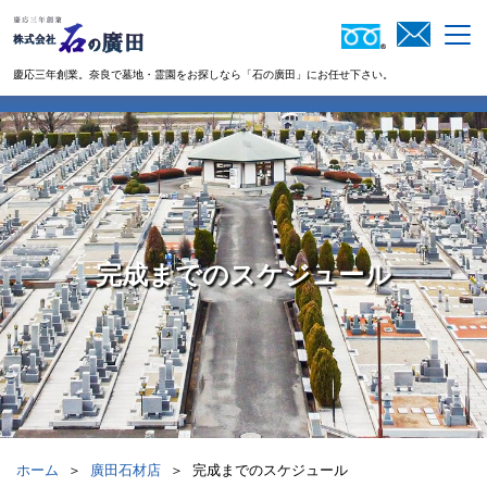
慶応三年創業。奈良で墓地・霊園を​​​​​​​お探しなら「石の廣田」にお任せ下さい。
完成までのスケジュール
完成までのスケジュール
廣田石材店
ホーム
＞
＞