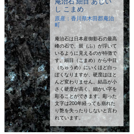
庵治石 細目 あじい
し こまめ
原産：香川県木田郡庵治
町
庵治石は日本産御影石の最高
峰の石で、斑（ふ）が浮いて
いるように見えるのが特徴で
す。細目（こまめ）から中目
（ちゅうめ）にいくほど白っ
ぽくなりますが、硬度はほと
んど変わりません。結晶が小
さく硬度が高く、細かい字を
彫ることができます。彫った
文字は200年経っても崩れた
り艶を失ったりしないと言わ
れています。