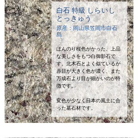
白石 特級 しらいし
とっきゅう
原産：岡山県笠岡市白石
島
ほんのり桜色がかった、上品
な美しさをもつ白御影石で
す。北木石とよく似ているが
赤目が大きく色が濃く、また
万成石より目が細かいのが特
徴です。
変色が少なく日本の風土に合
った墓石材です。