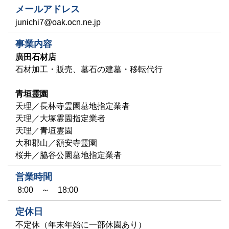
メールアドレス
junichi7@oak.ocn.ne.jp
事業内容
廣田石材店
石材加工・販売、墓石の建墓・移転代行
青垣霊園
天理／長林寺霊園墓地指定業者
天理／大塚霊園指定業者
天理／青垣霊園
大和郡山／額安寺霊園
桜井／脇谷公園墓地指定業者
営業時間
8:00 ～ 18:00
定休日
不定休（年末年始に一部休園あり）