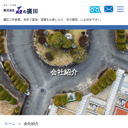
慶応三年創業。奈良で墓地・霊園を​​​​​​​お探しなら「石の廣田」にお任せ下さい。
会社紹介
ホーム
会社紹介
＞